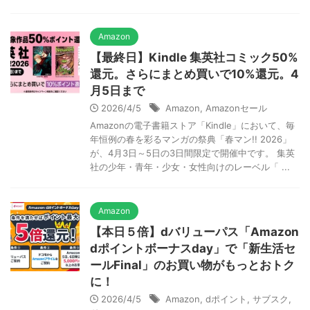
Amazon
【最終日】Kindle 集英社コミック50%
還元。さらにまとめ買いで10%還元。4
月5日まで
2026/4/5
Amazon
,
Amazonセール
Amazonの電子書籍ストア「Kindle」において、毎
年恒例の春を彩るマンガの祭典「春マン!! 2026」
が、4月3日～5日の3日間限定で開催中です。 集英
社の少年・青年・少女・女性向けのレーベル「 ...
Amazon
【本日５倍】dバリューパス「Amazon
dポイントボーナスday」で「新生活セ
ールFinal」のお買い物がもっとおトク
に！
2026/4/5
Amazon
,
dポイント
,
サブスク
,