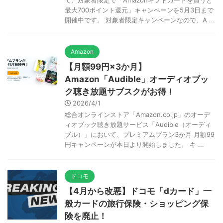
最大700ポイント還元」キャンペーンを5月3日まで
開催中です。 対象者限定キャンペーンなので、A ...
Amazon
【月額99円×3か月】
Amazon「Audible」オーディオブッ
ク聴き放題サブスクがお得！
2026/4/1
総合オンラインストア「Amazon.co.jp」のオーデ
ィオブック聴き放題サービス「Audible（オーディ
ブル）」において、プレミアムプラン3か月 月額99
円キャンペーンが本日より開始しました。 キ ...
ドコモ
【4月から改悪】ドコモ「dカード」一
般カードの旅行保険・ショッピング保
険を廃止！