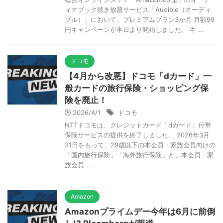
ィオブック聴き放題サービス「Audible（オーディ
ブル）」において、プレミアムプラン3か月 月額99
円キャンペーンが本日より開始しました。 キ ...
ドコモ
【4月から改悪】ドコモ「dカード」一
般カードの旅行保険・ショッピング保
険を廃止！
2026/4/1
ドコモ
NTTドコモは、クレジットカード「dカード」付帯
保険サービスの提供を終了しました。 2026年3月
31日をもって、29歳以下の本会員・家族会員向けの
「国内旅行保険」「海外旅行保険」と、本会員・家
族会員 ...
Amazon
Amazonプライムデー今年は6月に前倒