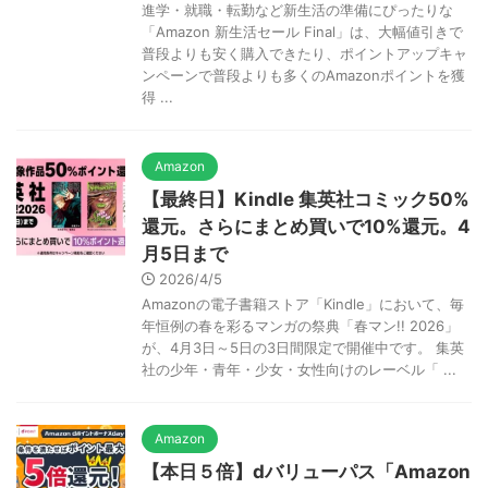
進学・就職・転勤など新生活の準備にぴったりな
「Amazon 新生活セール Final」は、大幅値引きで
普段よりも安く購入できたり、ポイントアップキャ
ンペーンで普段よりも多くのAmazonポイントを獲
得 ...
Amazon
【最終日】Kindle 集英社コミック50%
還元。さらにまとめ買いで10%還元。4
月5日まで
2026/4/5
Amazonの電子書籍ストア「Kindle」において、毎
年恒例の春を彩るマンガの祭典「春マン!! 2026」
が、4月3日～5日の3日間限定で開催中です。 集英
社の少年・青年・少女・女性向けのレーベル「 ...
Amazon
【本日５倍】dバリューパス「Amazon